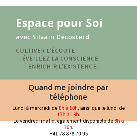
Espace pour Soi
avec Silvain Décosterd
CULTIVER L’ÉCOUTE
ÉVEILLEZ LA CONSCIENCE
ENRICHIR L’EXISTENCE.
Quand me joindre par
téléphone
Lundi à mercredi de
8h à 10h
, ainsi que le lundi de
17h à 19h
.
Le vendredi matin, également disponible de
8h à
10h
.
+41 78 878 70 95