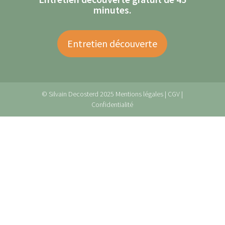
minutes.
Entretien découverte
© Silvain Decosterd 2025
Mentions légales
|
CGV
|
Confidentialité